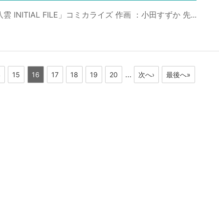
 INITIAL FILE」コミカライズ 作画 ：小田すずか 先...
…
4
15
16
17
18
19
20
次へ›
最後へ»