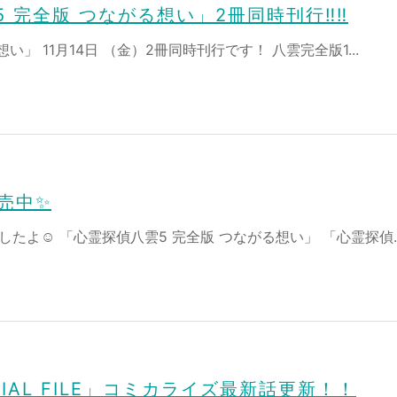
 完全版 つながる想い」2冊同時刊行‼‼
」 11月14日 （金）2冊同時刊行です！ 八雲完全版1...
売中✨
よ☺️ 「心霊探偵八雲5 完全版 つながる想い」 「心霊探偵..
TIAL FILE」コミカライズ最新話更新！！