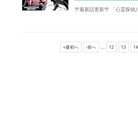
🎊最新話更新🎊 「心霊探偵八雲
…
«最初へ
‹前へ
12
13
1