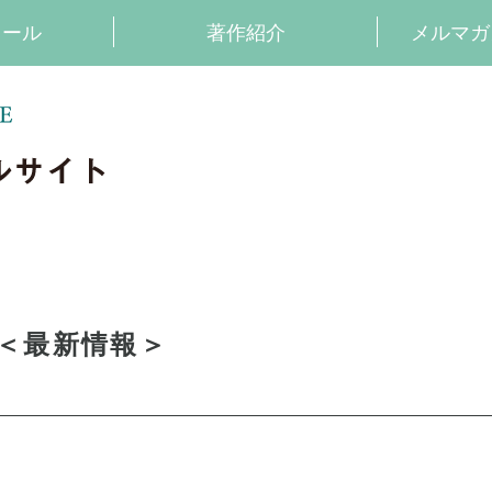
ィール
著作紹介
メルマガ
小説家 神永学 オフィ
＜最新情報＞