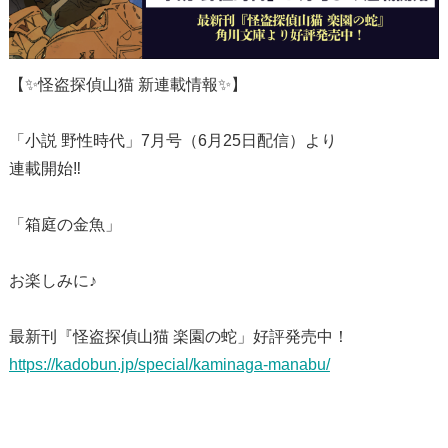
【✨怪盗探偵山猫 新連載情報✨】
「小説 野性時代」7月号（6月25日配信）より
連載開始‼️
「箱庭の金魚」
お楽しみに♪
最新刊『怪盗探偵山猫 楽園の蛇」好評発売中！
https://kadobun.jp/special/kaminaga-manabu/